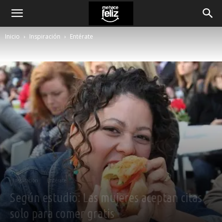
Inicio
Inspiración
Entérate
Inspiración
Entérate
Según estudio: Las mujeres aceptan citas
solo para comer gratis