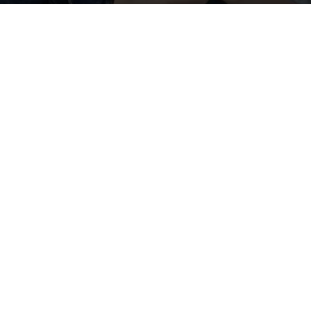
Por
mehacefeliz.com
-
16 julio, 2019
40799
0