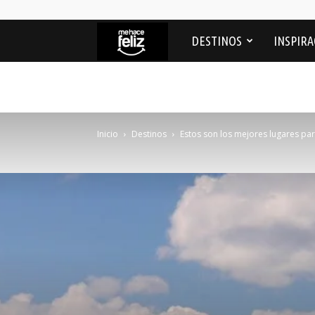
Me
DESTINOS
INSPIRA
Hace
feliz
Inicio
Destinos
Estos son los mejores lugares pa