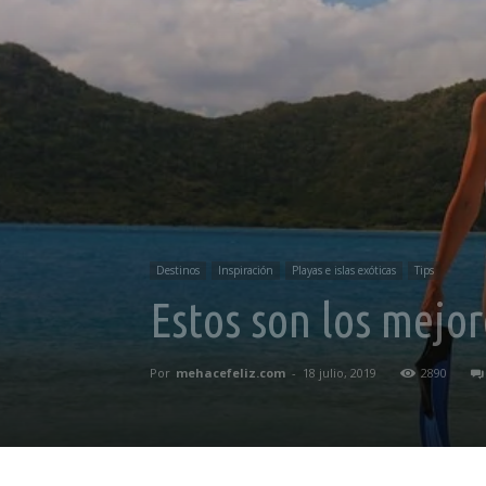
Destinos
Inspiración
Playas e islas exóticas
Tips
Estos son los mejor
Por
mehacefeliz.com
-
18 julio, 2019
2890