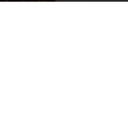
Por
mehacefeliz.com
-
1 diciembre, 2019
3122
0