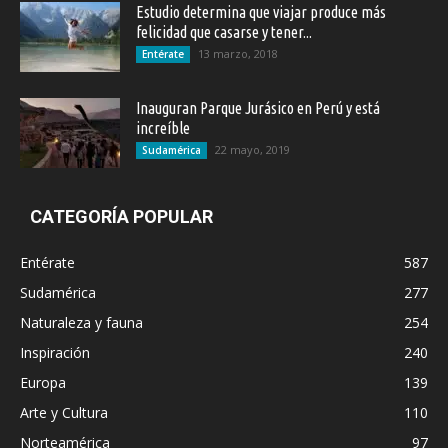
Estudio determina que viajar produce más
felicidad que casarse y tener...
13 marzo, 2018
Entérate
Inauguran Parque Jurásico en Perú y está
increíble
22 mayo, 2019
Sudamérica
CATEGORÍA POPULAR
Entérate
587
Sudamérica
277
Naturaleza y fauna
254
Inspiración
240
Europa
139
Arte y Cultura
110
Norteamérica
97