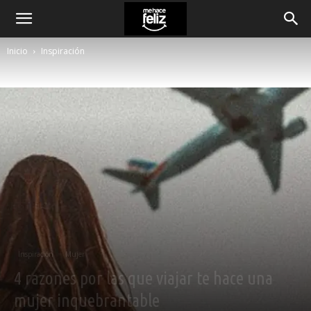
Inicio
Inspiración
Inspiración
Mujer
4 razones por las que viajar te hace una
mujer inquebrantable