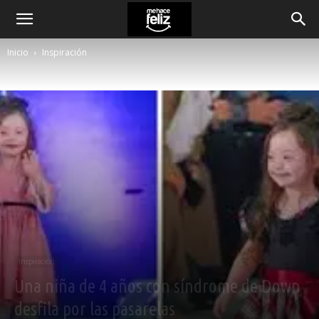
Inicio
Inspiración
Inspiración
Una niña de 4 años con síndrome de Down
desfila por las pasarelas