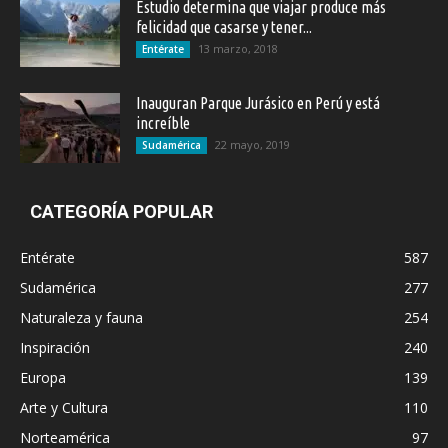
Estudio determina que viajar produce más
felicidad que casarse y tener...
13 marzo, 2018
Entérate
Inauguran Parque Jurásico en Perú y está
increíble
22 mayo, 2019
Sudamérica
CATEGORÍA POPULAR
Entérate
587
Sudamérica
277
Naturaleza y fauna
254
Inspiración
240
Europa
139
Arte y Cultura
110
Norteamérica
97