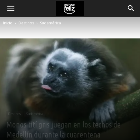
Inicio
Destinos
Sudamérica
Destinos
Sudamérica
Monos tití gris juegan en los techos de
Medellín durante la cuarentena