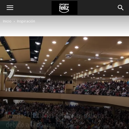
Inicio
Inspiración
Inspiración
Iglesias cristianas perderían millones
debido a la cuarentena.