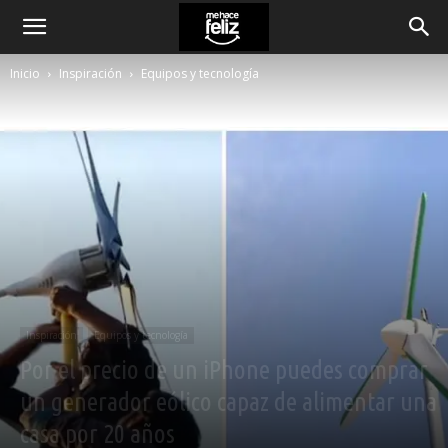
Inicio
Inspiración
Equipos y tecnología
Inspiración
Equipos y tecnología
Por el precio de un iPhone puedes comprar
un generador eólico capaz de alimentar una
casa por 20 años