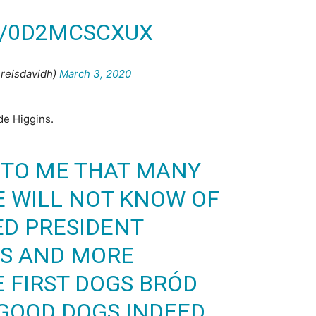
M/0D2MCSCXUX
reisdavidh)
March 3, 2020
de Higgins.
 TO ME THAT MANY
E WILL NOT KNOW OF
ED PRESIDENT
NS AND MORE
 FIRST DOGS BRÓD
 GOOD DOGS INDEED.