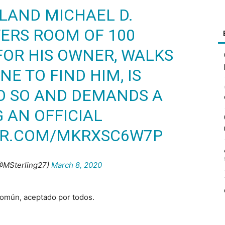
ELAND MICHAEL D.
TERS ROOM OF 100
FOR HIS OWNER, WALKS
E TO FIND HIM, IS
O SO AND DEMANDS A
 AN OFFICIAL
ER.COM/MKRXSC6W7P
(@MSterling27)
March 8, 2020
común, aceptado por todos.