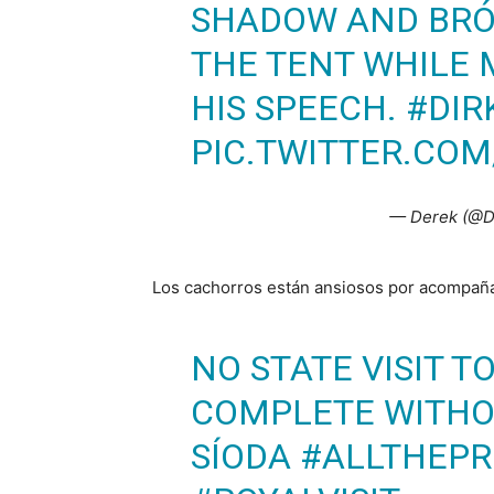
SHADOW AND BRÓ
THE TENT WHILE 
HIS SPEECH.
#DIR
PIC.TWITTER.CO
— Derek (@D
Los cachorros están ansiosos por acompaña
NO STATE VISIT T
COMPLETE WITHO
SÍODA
#ALLTHEPR