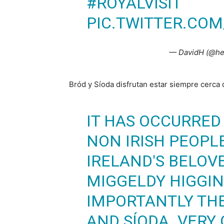
#ROYALVISIT
PIC.TWITTER.CO
— DavidH (@he
Bród y Síoda disfrutan estar siempre cerca 
IT HAS OCCURRED
NON IRISH PEOPL
IRELAND'S BELOV
MIGGELDY HIGGI
IMPORTANTLY THE
AND SÍODA. VERY