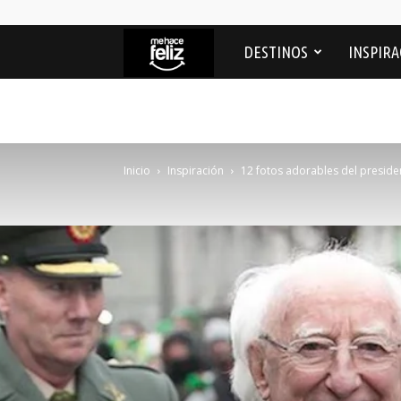
Me
DESTINOS
INSPIRA
Hace
feliz
Inicio
Inspiración
12 fotos adorables del presiden