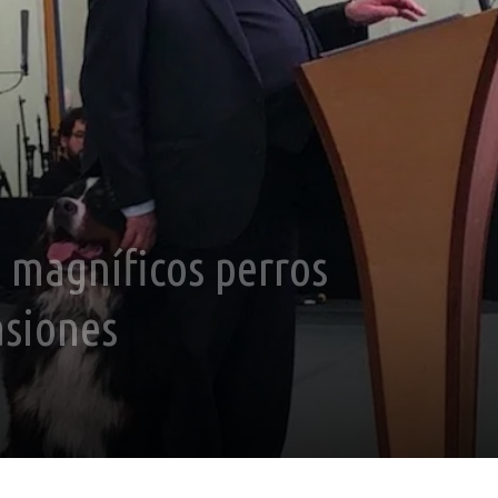
s magníficos perros
asiones