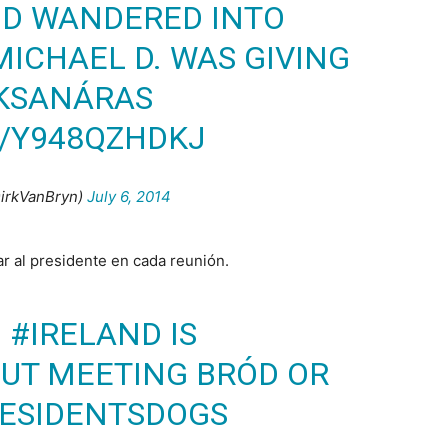
D WANDERED INTO
MICHAEL D. WAS GIVING
KSANÁRAS
M/Y948QZHDKJ
irkVanBryn)
July 6, 2014
r al presidente en cada reunión.
O
#IRELAND
IS
UT MEETING BRÓD OR
ESIDENTSDOGS