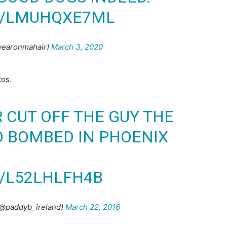
M/LMUHQXE7ML
wearonmahair)
March 3, 2020
tos.
 CUT OFF THE GUY THE
O BOMBED IN PHOENIX
M/L52LHLFH4B
(@paddyb_ireland)
March 22, 2016