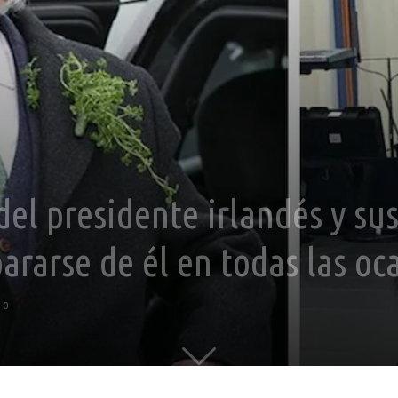
del presidente irlandés y su
ararse de él en todas las oc
0