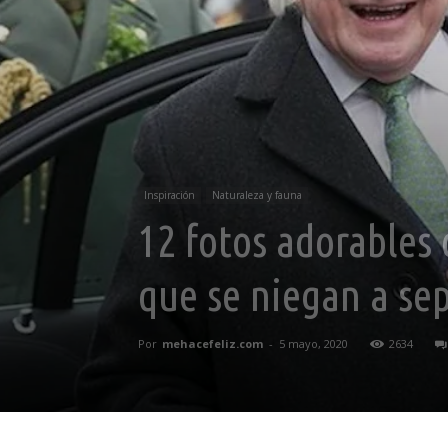
Inspiración
Naturaleza y fauna
12 fotos adorables 
que se niegan a sep
Por
mehacefeliz.com
-
5 mayo, 2020
2634