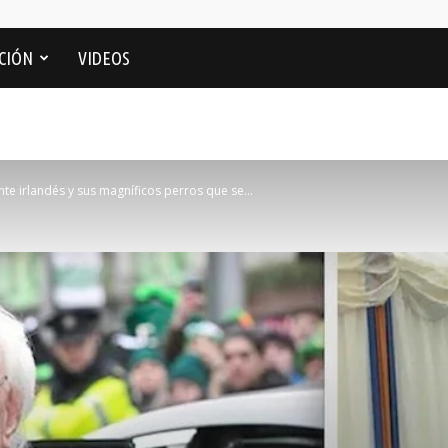
CIÓN
VIDEOS
te irlandés y sus magníficos perros que se...