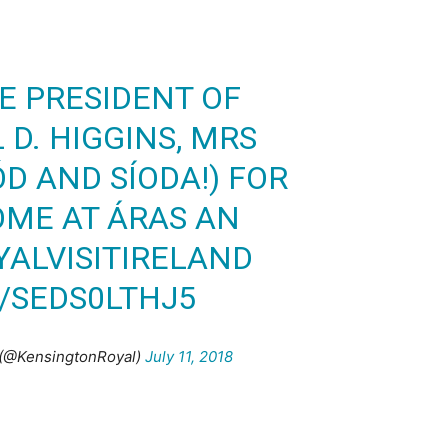
E PRESIDENT OF
D. HIGGINS, MRS
D AND SÍODA!) FOR
ME AT ÁRAS AN
YALVISITIRELAND
/SEDS0LTHJ5
 (@KensingtonRoyal)
July 11, 2018