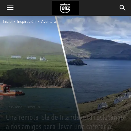
Inicio
Inspiración
Aventura
Inspiración
Aventura
Una remota Isla de Irlanda está reclutando
a dos amigos para llevar una cafetería