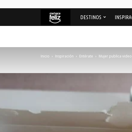
Me
DESTINOS
INSPIRA
Hace
feliz
Inicio
Inspiración
Entérate
Mujer publica video 