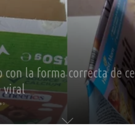
 con la forma correcta de cer
 viral
0