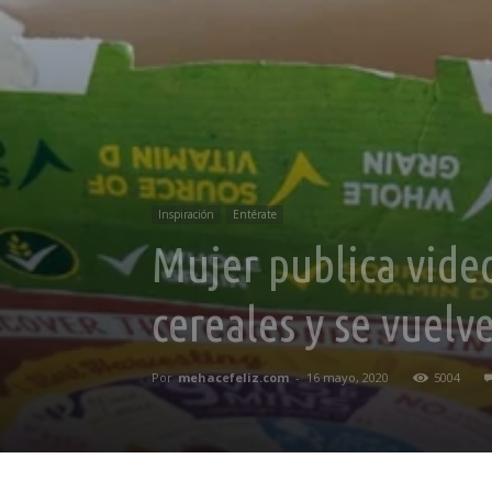
Inspiración
Entérate
Mujer publica video
cereales y se vuelve
Por
mehacefeliz.com
-
16 mayo, 2020
5004