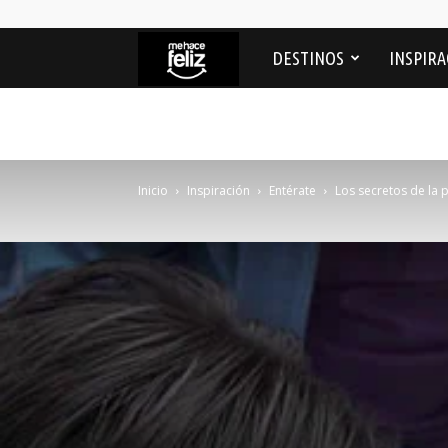
Me
DESTINOS
INSPIRA
Hace
feliz
Inicio
Inspiración
Entérate
Los secretos de la 