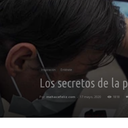
Inspiración
Entérate
Los secretos de la
Por
mehacefeliz.com
-
17 mayo, 2020
1818