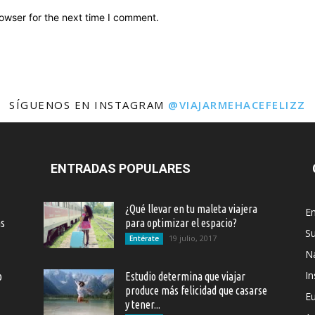
owser for the next time I comment.
SÍGUENOS EN INSTAGRAM
@VIAJARMEHACEFELIZZ
ENTRADAS POPULARES
¿Qué llevar en tu maleta viajera
En
as
para optimizar el espacio?
S
19 julio, 2017
Entérate
Na
In
o
Estudio determina que viajar
produce más felicidad que casarse
E
y tener...