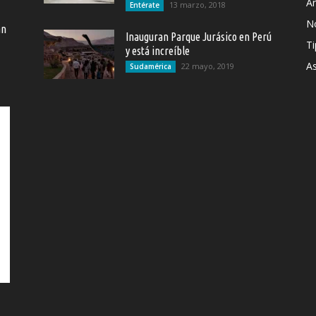
Ar
13 marzo, 2018
Entérate
N
an
Inauguran Parque Jurásico en Perú
Ti
y está increíble
As
22 mayo, 2019
Sudamérica