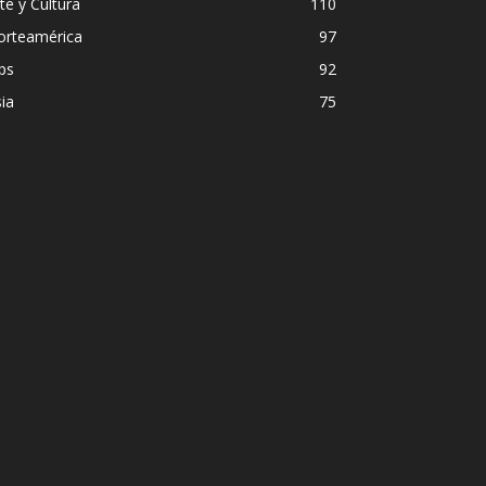
te y Cultura
110
orteamérica
97
ps
92
ia
75