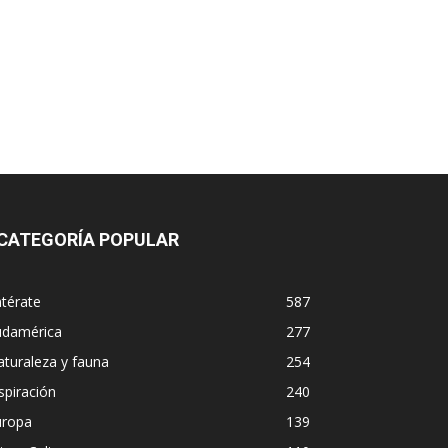
CATEGORÍA POPULAR
térate
587
udamérica
277
turaleza y fauna
254
spiración
240
uropa
139