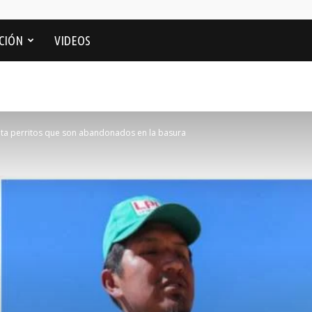
CIÓN
VIDEOS
ata perritos que son abandonados en la basura