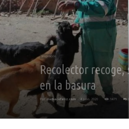
Inspiración
Recolector recoge,
en la basura
Por
mehacefeliz.com
-
4 julio, 2020
1471