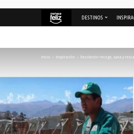
Me
DESTINOS
INSPIRA
Hace
feliz
Inicio
Inspiración
Recolector recoge, sana y resc