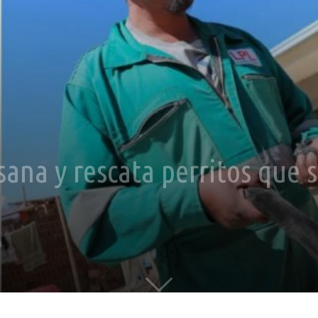
 sana y rescata perritos que
0