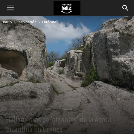
Inicio
Inspiración
Entérate
Inspiración
Entérate
Destinos
Europa
Hallan fosas de ‘gigantes’ de la época
bizantina en Crimea