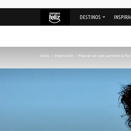
Me
DESTINOS
INSPIRA
Hace
feliz
Inicio
Inspiración
Planear un viaje aumenta la hor