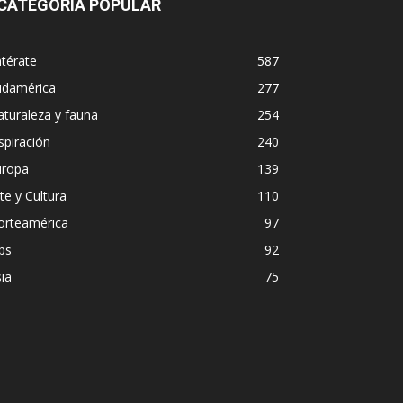
CATEGORÍA POPULAR
térate
587
udamérica
277
turaleza y fauna
254
spiración
240
uropa
139
te y Cultura
110
orteamérica
97
ps
92
ia
75