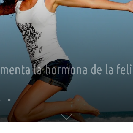
umenta la hormona de la fel
9
0