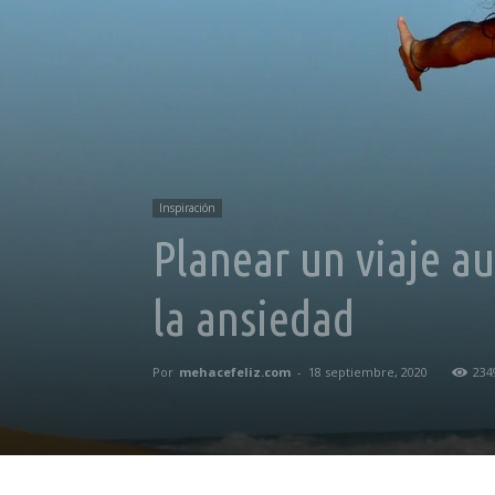
Inspiración
Planear un viaje a
la ansiedad
Por
mehacefeliz.com
-
18 septiembre, 2020
234