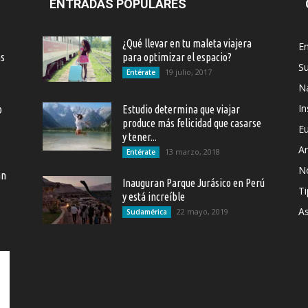
ENTRADAS POPULARES
¿Qué llevar en tu maleta viajera
En
as
para optimizar el espacio?
S
19 julio, 2017
Entérate
Na
In
o
Estudio determina que viajar
produce más felicidad que casarse
E
y tener...
Ar
13 marzo, 2018
Entérate
N
an
Inauguran Parque Jurásico en Perú
Ti
y está increíble
As
22 mayo, 2019
Sudamérica