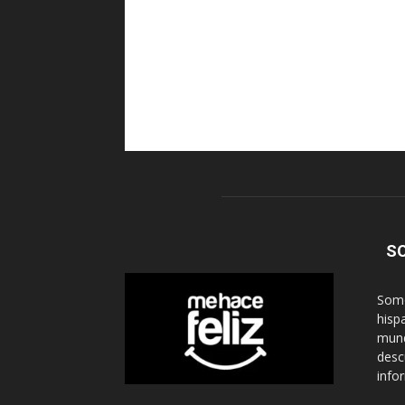
S
Somo
hisp
mund
desc
info