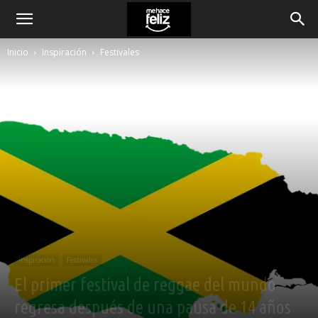
Inicio
Inspiración
Festivales
Inspiración
Festivales
El primer festival de reggae del mundo
regresa después de una pausa de 14 años