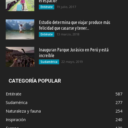
el espacio?
19 julio, 2017
Entérate
Estudio determina que viajar produce más
felicidad que casarse y tener...
13 marzo, 2018
Entérate
Inauguran Parque Jurásico en Perú y está
increíble
22 mayo, 2019
Sudamérica
CATEGORÍA POPULAR
Entérate
587
Sudamérica
277
Naturaleza y fauna
254
Inspiración
240