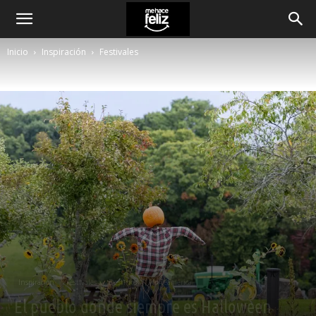
Inicio
Inspiración
Festivales
Inspiración
Festivales
Destinos
Norteamérica
El pueblo donde siempre es Halloween