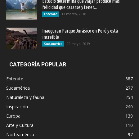
Estudio determina que viajar produce más
felicidad que casarse y tener...
13 marzo, 2018
Entérate
Inauguran Parque Jurásico en Perú y está
increíble
22 mayo, 2019
Sudamérica
CATEGORÍA POPULAR
Entérate
587
Sudamérica
277
Naturaleza y fauna
254
Inspiración
240
Europa
139
Arte y Cultura
110
Norteamérica
97