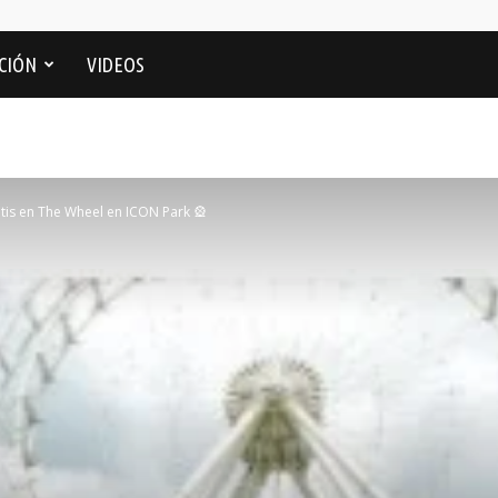
CIÓN
VIDEOS
tis en The Wheel en ICON Park 🎡