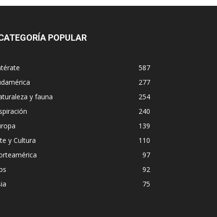
CATEGORÍA POPULAR
térate
587
udamérica
277
turaleza y fauna
254
spiración
240
uropa
139
te y Cultura
110
orteamérica
97
ps
92
ia
75