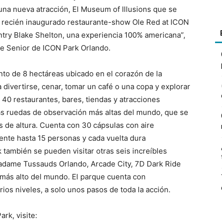
 una nueva atracción, El Museum of Illusions que se
l recién inaugurado restaurante-show Ole Red at ICON
ntry Blake Shelton, una experiencia 100% americana”,
e Senior de ICON Park Orlando.
to de 8 hectáreas ubicado en el corazón de la
a divertirse, cenar, tomar un café o una copa y explorar
40 restaurantes, bares, tiendas y atracciones
as ruedas de observación más altas del mundo, que se
s de altura. Cuenta con 30 cápsulas con aire
te hasta 15 personas y cada vuelta dura
ambién se pueden visitar otras seis increíbles
adame Tussauds Orlando, Arcade City, 7D Dark Ride
 más alto del mundo. El parque cuenta con
ios niveles, a solo unos pasos de toda la acción.
rk, visite: