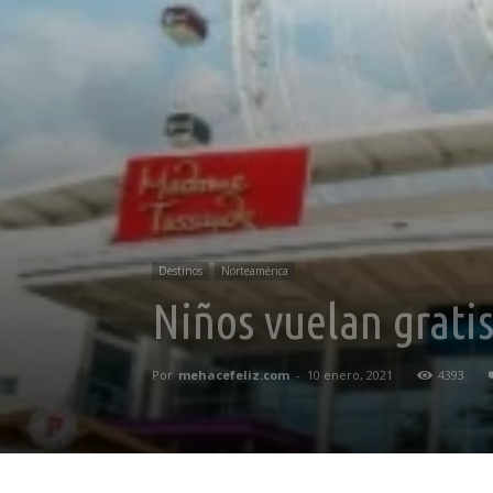
Destinos
Norteamérica
Niños vuelan grati
Por
mehacefeliz.com
-
10 enero, 2021
4393