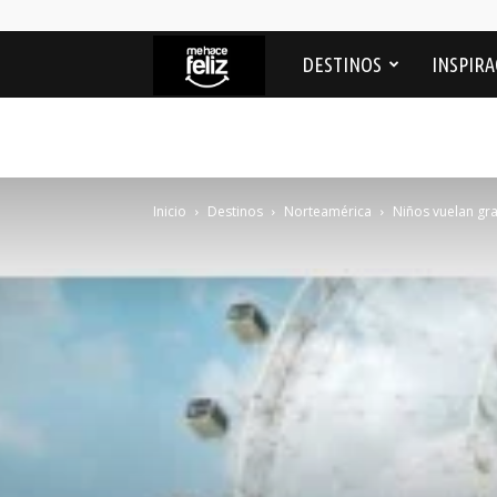
Me
DESTINOS
INSPIRA
Hace
feliz
Inicio
Destinos
Norteamérica
Niños vuelan gra