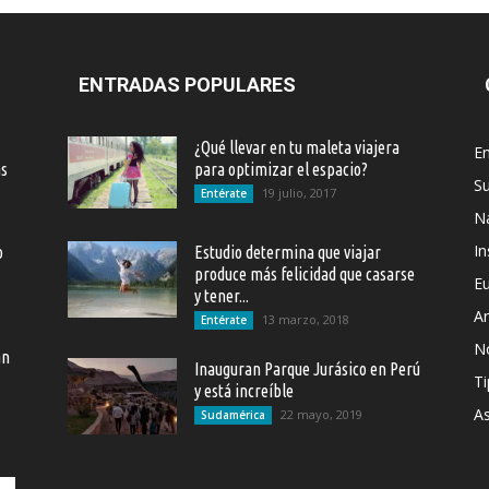
ENTRADAS POPULARES
¿Qué llevar en tu maleta viajera
En
as
para optimizar el espacio?
S
19 julio, 2017
Entérate
Na
In
o
Estudio determina que viajar
produce más felicidad que casarse
E
y tener...
Ar
13 marzo, 2018
Entérate
N
an
Inauguran Parque Jurásico en Perú
Ti
y está increíble
As
22 mayo, 2019
Sudamérica