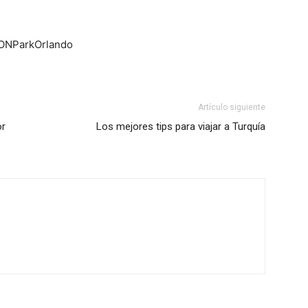
ICONParkOrlando
Artículo siguiente
or
Los mejores tips para viajar a Turquía