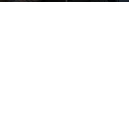
Por
mehacefeliz.com
-
25 julio, 2022
1933
0