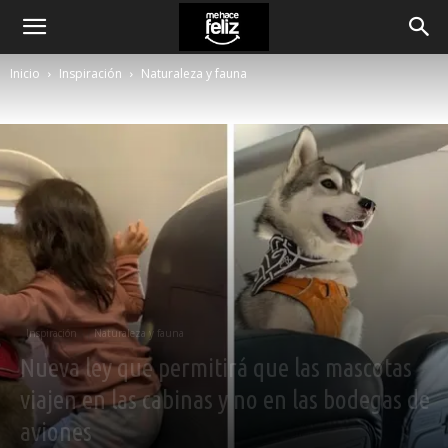
Inicio
Inspiración
Naturaleza y fauna
Inspiración
Naturaleza y fauna
Nueva ley que permitirá que las mascotas
viajen en las cabinas y no en las bodegas de
aviones