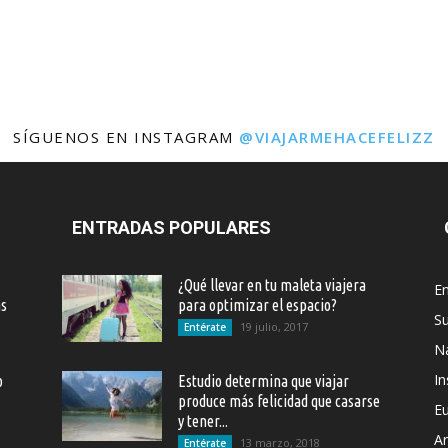
SÍGUENOS EN INSTAGRAM
@VIAJARMEHACEFELIZZ
ENTRADAS POPULARES
¿Qué llevar en tu maleta viajera
En
as
para optimizar el espacio?
S
19 julio, 2017
Entérate
Na
In
o
Estudio determina que viajar
produce más felicidad que casarse
E
y tener...
Ar
13 marzo, 2018
Entérate