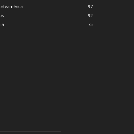
orteamérica
97
ps
92
ia
75