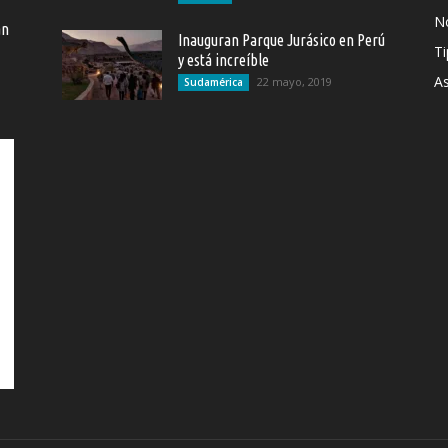
N
an
Inauguran Parque Jurásico en Perú
Ti
y está increíble
As
22 mayo, 2019
Sudamérica