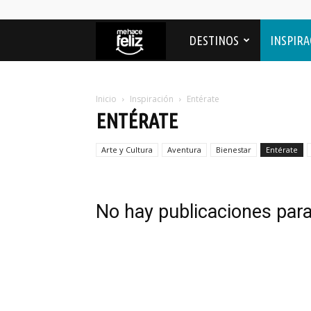
Me
DESTINOS
INSPIRA
Hace
Inicio
Inspiración
Entérate
ENTÉRATE
feliz
Arte y Cultura
Aventura
Bienestar
Entérate
No hay publicaciones par