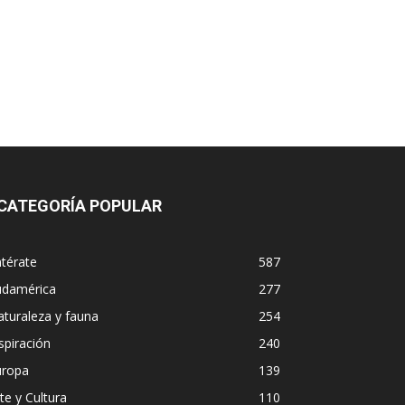
CATEGORÍA POPULAR
térate
587
udamérica
277
turaleza y fauna
254
spiración
240
uropa
139
te y Cultura
110