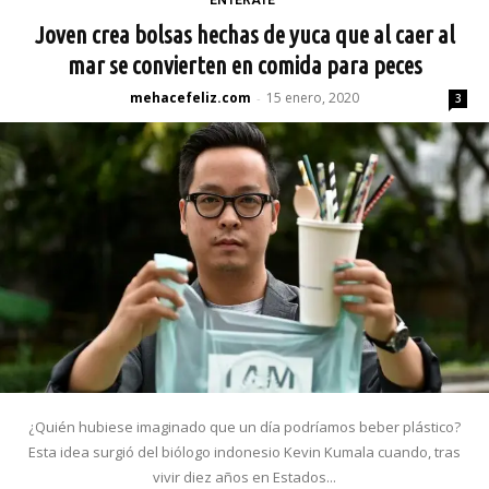
Joven crea bolsas hechas de yuca que al caer al
mar se convierten en comida para peces
mehacefeliz.com
15 enero, 2020
-
3
¿Quién hubiese imaginado que un día podríamos beber plástico?
Esta idea surgió del biólogo indonesio Kevin Kumala cuando, tras
vivir diez años en Estados...