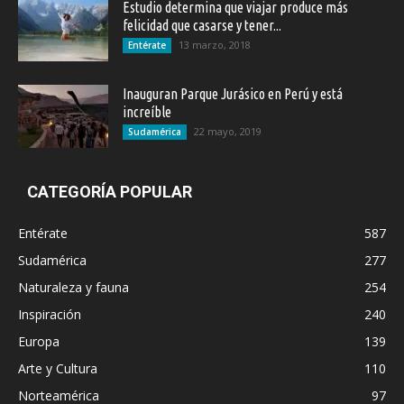
Estudio determina que viajar produce más
felicidad que casarse y tener...
13 marzo, 2018
Entérate
Inauguran Parque Jurásico en Perú y está
increíble
22 mayo, 2019
Sudamérica
CATEGORÍA POPULAR
Entérate
587
Sudamérica
277
Naturaleza y fauna
254
Inspiración
240
Europa
139
Arte y Cultura
110
Norteamérica
97