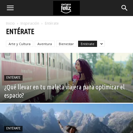
Inicio
Inspiración
Entérate
ENTÉRATE
Arte y Cultura
Aventura
Bienestar
Entérate
ENTÉRATE
¿Qué llevar en tu maleta viajera para optimizar el
espacio?
ENTÉRATE