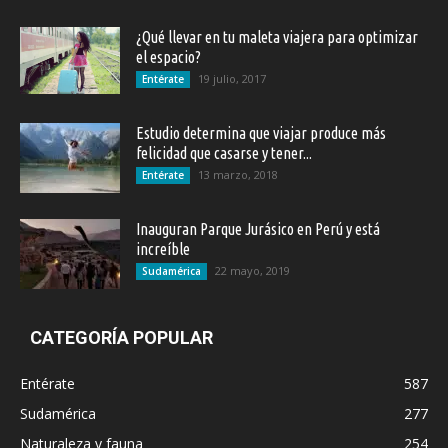
¿Qué llevar en tu maleta viajera para optimizar
el espacio?
19 julio, 2017
Entérate
Estudio determina que viajar produce más
felicidad que casarse y tener...
13 marzo, 2018
Entérate
Inauguran Parque Jurásico en Perú y está
increíble
22 mayo, 2019
Sudamérica
CATEGORÍA POPULAR
Entérate
587
Sudamérica
277
Naturaleza y fauna
254