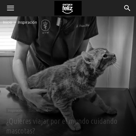
Inicio
Inspiración
Inspiración
Turismo comunitario
¿Quieres viajar por el mundo cuidando
mascotas?