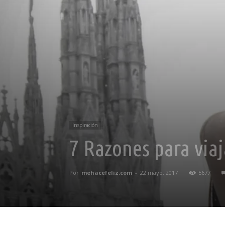
Inspiración
7 Razones para viaj
Por
mehacefeliz.com
-
22 mayo, 2017
5677