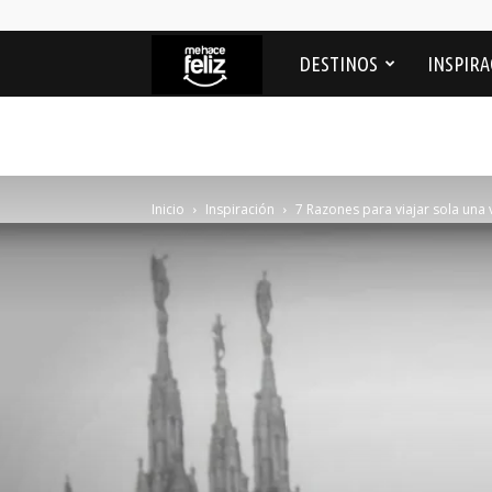
Me
DESTINOS
INSPIRA
Hace
feliz
Inicio
Inspiración
7 Razones para viajar sola una 