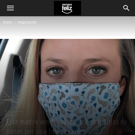
Inicio
Inspiración
Inspiración
Esta madre vende máscaras con dibujos de
penes por una buena razón