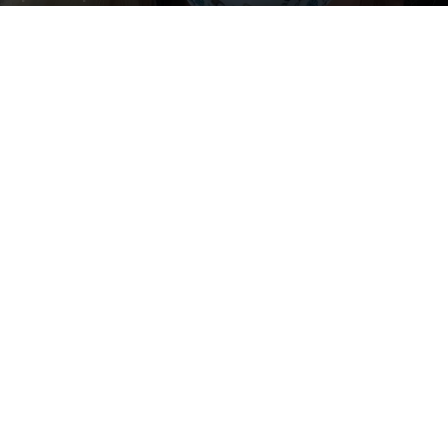
Por
mehacefeliz.com
-
18 abril, 2020
3292
0