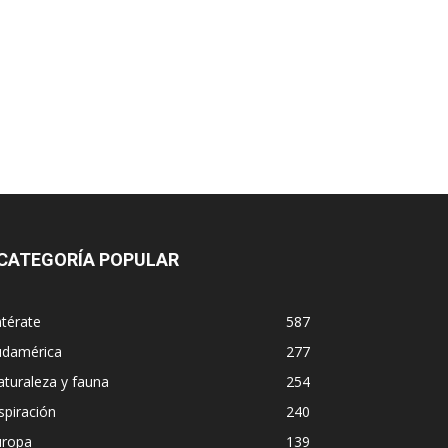
CATEGORÍA POPULAR
térate
587
udamérica
277
turaleza y fauna
254
spiración
240
uropa
139