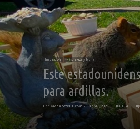
Inspiración
Naturaleza y fauna
Este estadounidens
para ardillas.
Por
mehacefeliz.com
-
18 abril, 2020
1676