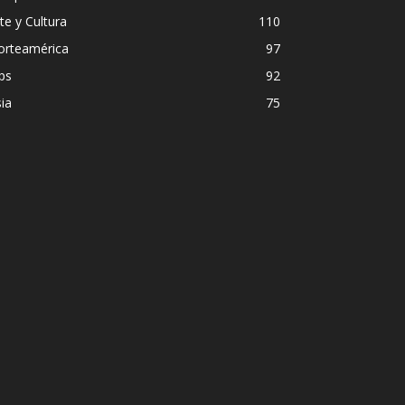
te y Cultura
110
orteamérica
97
ps
92
ia
75