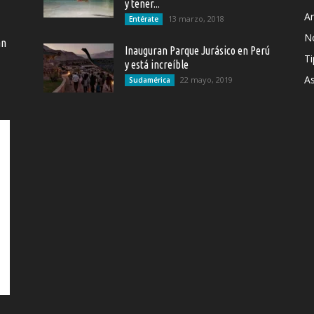
y tener...
Ar
13 marzo, 2018
Entérate
N
an
Inauguran Parque Jurásico en Perú
Ti
y está increíble
As
22 mayo, 2019
Sudamérica