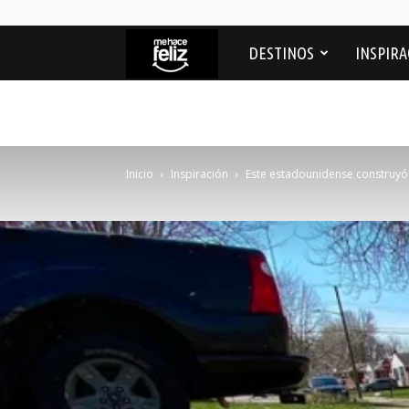
Me
DESTINOS
INSPIRA
Hace
feliz
Inicio
Inspiración
Este estadounidense construyó u