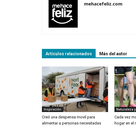
mehacefeliz.com
Artículos relacionados
Más del autor
Inspiración
Naturaleza y
Creó una despensa movil para
Cada vez má
alimentar a personas necesitadas
hogar en el