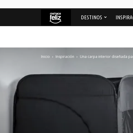
Me
DESTINOS
INSPIRA
Hace
feliz
Inicio
Inspiración
Una carpa interior diseñada par