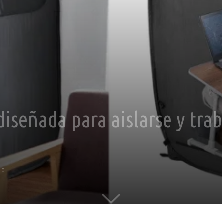
diseñada para aislarse y tra
0