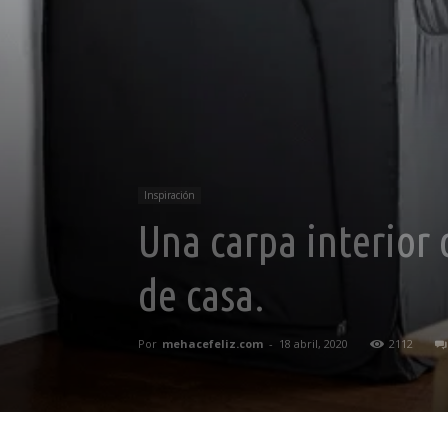
Inspiración
Una carpa interior 
de casa.
Por
mehacefeliz.com
-
18 abril, 2020
2112